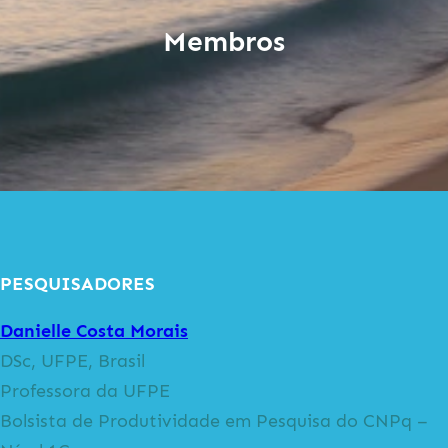
Membros
PESQUISADORES
Danielle Costa Morais
DSc, UFPE, Brasil
Professora da UFPE
Bolsista de Produtividade em Pesquisa do CNPq –